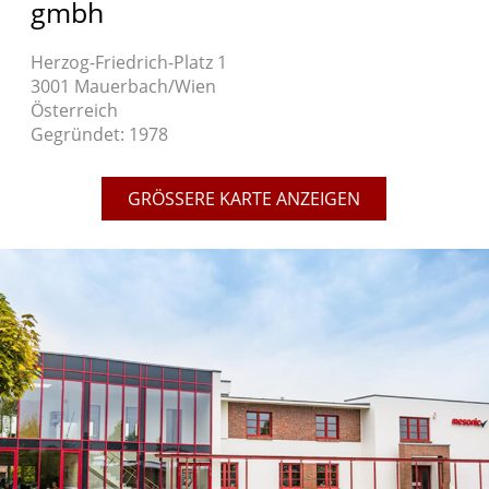
gmbh
Herzog-Friedrich-Platz 1
3001 Mauerbach/Wien
Österreich
Gegründet: 1978
GRÖSSERE KARTE ANZEIGEN