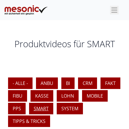
×
Produktvideos für SMART
- ALLE -
ANBU
BI
CRM
FAKT
FIBU
KASSE
LOHN
MOBILE
PPS
SMART
SYSTEM
TIPPS & TRICKS